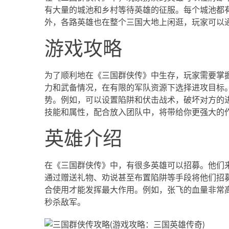
有大量的城池和乡村等待英雄的征服。每个城池都
外，各路英雄也在整个三国大地上闲逛，玩家可以
游戏攻略
为了顺利地在《三国群侠传》中生存，玩家需要掌
力和武备情况，在有限的军队资源下选择进攻目标
势。例如，可以设置陷阱和伏击战术，破坏对方的
技能和属性，配合放入团队中，将带给你更强大的
英雄介绍
在《三国群侠传》中，有很多英雄可以招募。他们
通过赠送礼物、劝说甚至布置陷阱等手段将他们招
合使用才能发挥最大作用。例如，张飞的血量非常
秒杀敌军。