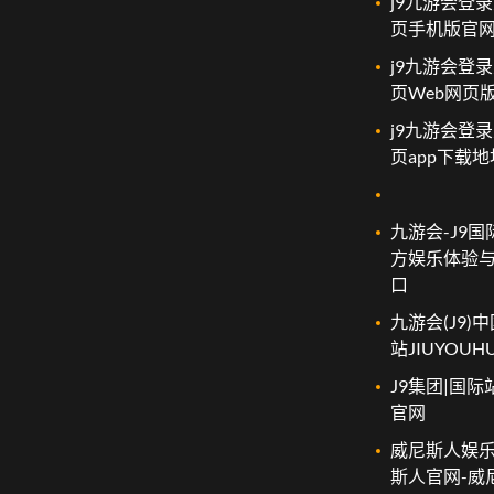
j9九游会登
页手机版官
j9九游会登
页Web网页
j9九游会登
页app下载地
九游会-J9国
方娱乐体验
口
九游会(J9)
站JIUYOUHU
J9集团|国际
官网
威尼斯人娱乐
斯人官网-威