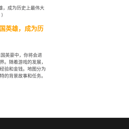
三国英雄，成为历
三国英豪中，你将会进
界。随着游戏的发展，
经验和金钱。地图分为
特的背景故事和任务。