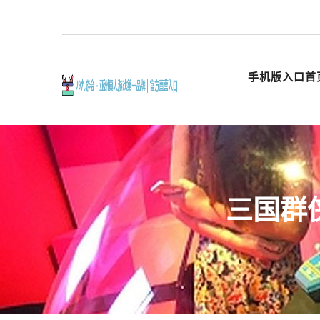
手机版入口首
三国群