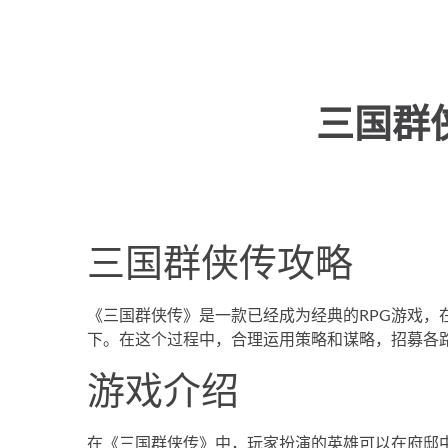
三国群
三国群侠传攻略
《三国群侠传》是一款已经成为经典的RPG游戏，
下。在这个过程中，合理运用策略和谋略，招募各
游戏介绍
在《三国群侠传》中，玩家扮演的英雄可以在府邸中