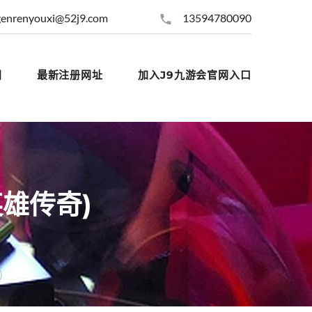
genrenyouxi@52j9.com
13594780090
闻
最新注册网址
加入J9九游会官网入口
雄传奇)
)