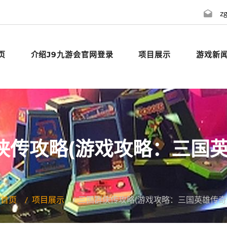
z
页
介绍J9九游会官网登录
项目展示
游戏新
侠传攻略(游戏攻略：三国英
首页
项目展示
三国群侠传攻略(游戏攻略：三国英雄传奇