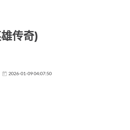
雄传奇)
2026-01-09 04:07:50