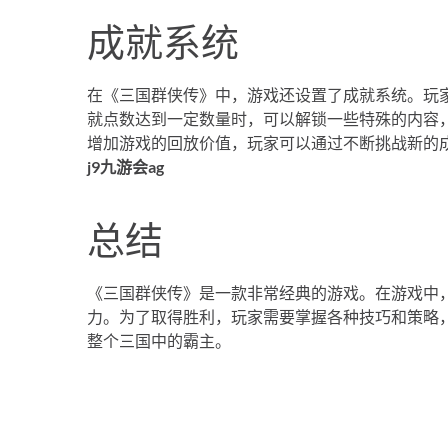
成就系统
在《三国群侠传》中，游戏还设置了成就系统。玩
就点数达到一定数量时，可以解锁一些特殊的内容
增加游戏的回放价值，玩家可以通过不断挑战新的
j9九游会ag
总结
《三国群侠传》是一款非常经典的游戏。在游戏中
力。为了取得胜利，玩家需要掌握各种技巧和策略，
整个三国中的霸主。