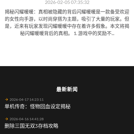
2026-02-05 07:35:32
揭秘闪耀暖暖：真相被隐藏的背后闪耀暖暖是一款备受欢迎
的女性向手游，以时尚穿搭为主题，吸引了大量的玩家。但
是，近来有玩家发现闪耀暖暖中存在着许多假象。本文将揭
秘闪耀暖暖背后的真相。 1. 游戏中的奖励不...
最新新闻
2026-04-17 14:23:11
单机传奇：怪物回血设定揭秘
2026-04-16 14:41:28
删除三国无双3存档攻略