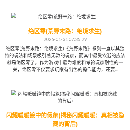
绝区零(荒野末路：绝境求生)
2026-01-31 07:35:29
绝区零(荒野末路：绝境求生)《荒野末路》系列一直以其独
特的玩法和场景吸引着无数的玩家，而其中最受欢迎的应该
就是绝区零了。作为游戏中最为难度和考验玩家耐性的一
关，绝区零不仅要求玩家有出色的操作能力，还要...
闪耀暖暖镜中的假象(揭秘闪耀暖暖：真相被隐
藏的背后)