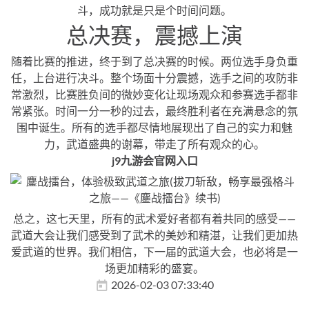
斗，成功就是只是个时间问题。
总决赛，震撼上演
随着比赛的推进，终于到了总决赛的时候。两位选手身负重
任，上台进行决斗。整个场面十分震撼，选手之间的攻防非
常激烈，比赛胜负间的微妙变化让现场观众和参赛选手都非
常紧张。时间一分一秒的过去，最终胜利者在充满悬念的氛
围中诞生。所有的选手都尽情地展现出了自己的实力和魅
力，武道盛典的谢幕，带走了所有观众的心。
j9九游会官网入口
总之，这七天里，所有的武术爱好者都有着共同的感受——
武道大会让我们感受到了武术的美妙和精湛，让我们更加热
爱武道的世界。我们相信，下一届的武道大会，也必将是一
场更加精彩的盛宴。
2026-02-03 07:33:40