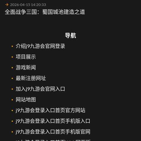
2026-04-15 14:20:33
全面战争三国：蜀国城池建造之道
导航
介绍j9九游会官网登录
项目展示
游戏新闻
最新注册网址
加入j9九游会官网入口
网站地图
j9九游会登录入口首页官方网站
j9九游会登录入口首页手机版入口
j9九游会登录入口首页手机版官网