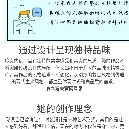
通过设计呈现独特品味
珍贵的设计富有独特的美学感受和高贵的气质，她的作品不
断突破传统设计的局限，体现出不同于众人的品味和精神追
求。其作品的风格追求不断变化，从别致的复古风格到优雅
的现代主义风格，都注重体现时尚和高品质的需求。
j9九游会官网登录
她的创作理念
珍贵自己曾说过：“时装设计是一种艺术形式，其目的是让
人感到好看，舒适和自信。现在的时尚不仅仅是穿上它，更