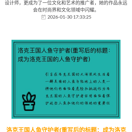
设计师，更成为了一位文化和艺术的推广者，她的作品永远
会在时尚界和文化领域中闪耀。
2026-01-30 17:33:25
洛克王国人鱼守护者(重写后的标题：成为洛克