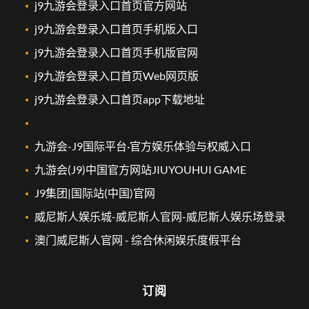
j9九游会登录入口首页官方网站
j9九游会登录入口首页手机版入口
j9九游会登录入口首页手机版官网
j9九游会登录入口首页Web网页版
j9九游会登录入口首页app下载地址
九游会-J9国际平台·官方娱乐体验与权威入口
九游会(J9)中国官方网站JIUYOUHUI GAME
J9集团|国际站(中国)官网
威尼斯人娱乐城-威尼斯人官网-威尼斯人娱乐场登录
澳门威尼斯人官网 - 综合休闲娱乐度假平台
订阅