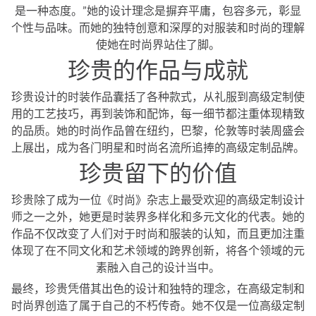
是一种态度。”她的设计理念是摒弃平庸，包容多元，彰显
个性与品味。而她的独特创意和深厚的对服装和时尚的理解
使她在时尚界站住了脚。
珍贵的作品与成就
珍贵设计的时装作品囊括了各种款式，从礼服到高级定制使
用的工艺技巧，再到装饰和配饰，每一细节都注重体现精致
的品质。她的时尚作品曾在纽约，巴黎，伦敦等时装周盛会
上展出，成为各门明星和时尚名流所追捧的高级定制品牌。
珍贵留下的价值
珍贵除了成为一位《时尚》杂志上最受欢迎的高级定制设计
师之一之外，她更是时装界多样化和多元文化的代表。她的
作品不仅改变了人们对于时尚和服装的认知，而且更加注重
体现了在不同文化和艺术领域的跨界创新，将各个领域的元
素融入自己的设计当中。
最终，珍贵凭借其出色的设计和独特的理念，在高级定制和
时尚界创造了属于自己的不朽传奇。她不仅是一位高级定制