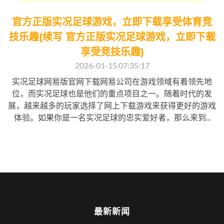
官方正版实况足球游戏，立即下载享受体育竞
技乐趣(续写 官方正版实况足球游戏，立即下载
享受竞技乐趣)
2026-01-15 07:35:17
实况足球网易版官网下载网易公司在游戏领域有着领先地
位，而实况足球也是他们的重点项目之一。随着时代的发
展，越来越多的玩家选择了网上下载游戏来获得更好的游戏
体验。如果你是一名实况足球的忠实爱好者，那么来到...
最新新闻