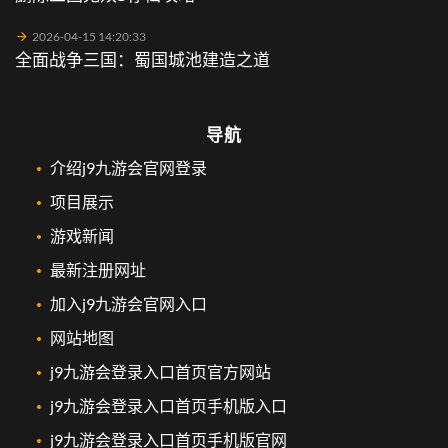
2026-04-15 14:20:33
全面战争三国：蜀国城池建造之道
导航
介绍j9九游会官网登录
项目展示
游戏新闻
最新注册网址
加入j9九游会官网入口
网站地图
j9九游会登录入口首页官方网站
j9九游会登录入口首页手机版入口
j9九游会登录入口首页手机版官网