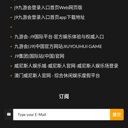
j9九游会登录入口首页Web网页版
j9九游会登录入口首页app下载地址
九游会-J9国际平台·官方娱乐体验与权威入口
九游会(J9)中国官方网站JIUYOUHUI GAME
J9集团|国际站(中国)官网
威尼斯人娱乐城-威尼斯人官网-威尼斯人娱乐场登录
澳门威尼斯人官网 - 综合休闲娱乐度假平台
订阅
提交
Type your E-Mail