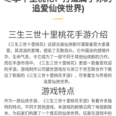
追爱仙侠世界)
三生三世十里桃花手游介绍
《三生三世十里桃花》这部古装仙侠剧可谓是备受大家喜
爱。其流淌的爱情，感染了无数观众。它中蕴含的感情升
华、生命气息，令它成为了一部不同于其他仙侠剧的力作。
而在手游市场中，《三生三世十里桃花》更是一款备受欢迎
的手游。游戏制作公司盛世游戏在与浙江千世互联合作下推
出了新版的《三生三世十里桃花手游》，尽享重生与传奇的
追爱仙侠世界。
游戏特点
作为一款仙侠手游，《三生三世十里桃花手游》有着许多独
特的特点。不同于其他游戏，本游戏的剧情沿用了电视剧版
本，为玩家们构建了一个真实的仙侠世界。玩家在游戏中扮