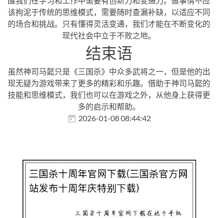
醒我们在学习和工作中需要有创新力和变通力。做事情不应
该拘泥于传统的思维模式，需要随时查漏补缺，以适应不同
的场合和挑战。只有懂得灵活变通，我们才能在不断变化的
现代社会中立于不败之地。
结束语
虽然神司马懿只是《三国杀》中众多武将之一，但是他的出
现无疑为游戏带来了更多的精彩和乐趣。借助于神司马懿的
技能和思维模式，我们也可以在游戏之外，从他身上获得更
多的启示和帮助。
2026-01-08 08:44:42