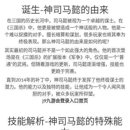
诞生-神司马懿的由来
在三国的历史长河中，司马懿被视为一个卓越的谋士。在
《三国杀》中，他更是被塑造成一个神话般的人物。他是一
个难以捉摸的对手，擅长暗算和谋划，很多玩家也将其奉为
终极表现。那么神司马懿的由来是如何的呢？
其实最初的司马懿并不是一个如此强大的角色。他的首次登
场是在《三国杀》的扩展版本《军争》中，仅仅是一个“普
通”的武将。但随着游戏的更新，司马懿逐渐增强，技能也
更趋于完善。
直到2014年的补丁中，神司马懿终于发挥了他终极谋士的
潜力。他的能力以及独特的技能，让他成为一个令人闻风丧
胆的对手，被众多玩家所仰望。
j9九游会登录入口首页
技能解析-神司马懿的特殊能