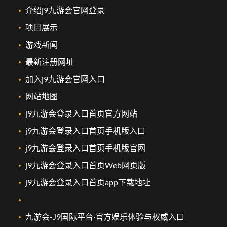
介绍j9九游会官网登录
项目展示
游戏新闻
最新注册网址
加入j9九游会官网入口
网站地图
j9九游会登录入口首页官方网站
j9九游会登录入口首页手机版入口
j9九游会登录入口首页手机版官网
j9九游会登录入口首页Web网页版
j9九游会登录入口首页app下载地址
九游会-J9国际平台·官方娱乐体验与权威入口