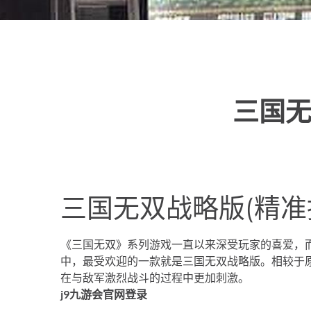
三国无
三国无双战略版(精准
《三国无双》系列游戏一直以来深受玩家的喜爱，
中，最受欢迎的一款就是三国无双战略版。相较于
在与敌军激烈战斗的过程中更加刺激。
j9九游会官网登录