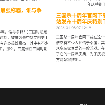
国最强称霸，谁与争
三国杀十周年官网下
站发布十周年庆特别下
2026-01-08 07:12:19
称霸，谁与争锋！)三国时期是
三国杀十周年官网下载在这个
时期，被誉为是中华文明史上
依然有不少人钟情于桌游，其
有许多英雄豪杰，其中有不少
众多玩家喜爱的一款游戏。在2
强”。那么，究竟谁在三国时期
了它的十周年庆典，为了庆祝
方网站将推出...