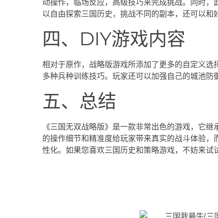
动操作，临场反应，高级技巧来完成挑战。同时，
以自由探索三国历史，挑战不同的副本，还可以和
四、DIY游戏内容
相对于原作，战略版游戏所添加了更多的自定义选
多种兵种训练技巧。玩家还可以加强自己的城池防
五、总结
《三国无双战略版》是一款非常出色的游戏，它继
的操作细节和精准度给玩家带来真实的战斗体验，而
性化。如果您喜欢三国历史和策略游戏，不妨来试