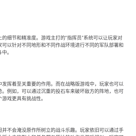
的细节和精准度。游戏主打的“指挥员”系统可以让玩家对
家可以针对不同地形和不同作战环境进行不同的军队部署和
斗中。
中发挥着至关重要的作用。而在战略版游戏中，玩家也可以
势。例如，可以通过沉重的投石车来破坏敌方的阵地，也可
个游戏更具有挑战性。
但并不会淹没原作所树立的战斗乐趣。玩家依旧可以通过手