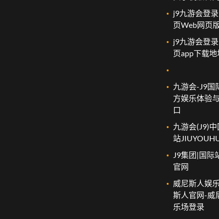
j9九游会登
页Web网页
j9九游会登
页app下载地
九游会-J9国
方娱乐体验
口
九游会(J9)
站JIUYOUHU
J9集团|国际
官网
威尼斯人娱乐
斯人官网-威
乐场登录