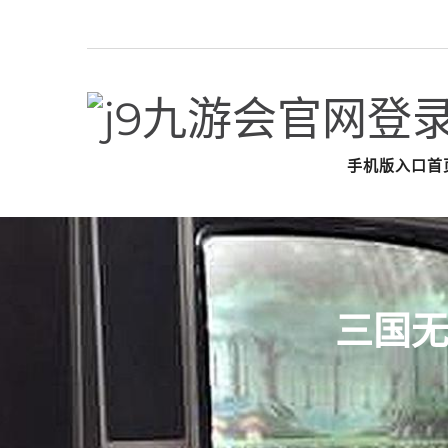
手机版入口首
三国无