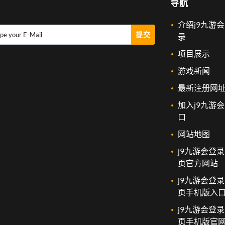
导航
介绍j9九游
提交
pe your E-Mail
录
项目展示
游戏新闻
最新注册网
加入j9九游
口
网站地图
j9九游会登
页官方网站
j9九游会登
页手机版入
j9九游会登
页手机版官