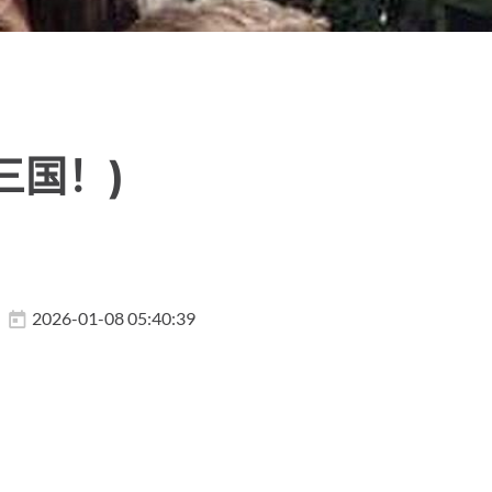
三国！)
2026-01-08 05:40:39